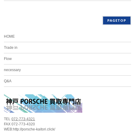
PAGETOP
HOME
Trade in
Flow
necessary
Q&A
TEL
072-773-4321
FAX 072-773-4320
WEB:http://porsche-kaitori.click/