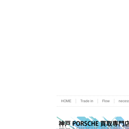
HOME
Trade in
Flow
neces