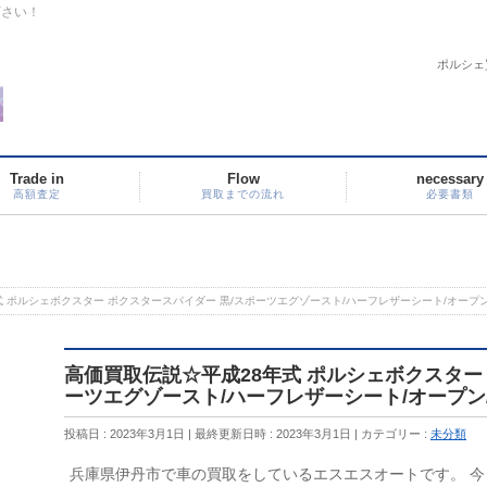
下さい！
ポルシェ
Trade in
Flow
necessary
高額査定
買取までの流れ
必要書類
 ポルシェボクスター ボクスタースパイダー 黒/スポーツエグゾースト/ハーフレザーシート/オープン/
高価買取伝説☆平成28年式 ポルシェボクスター
ーツエグゾースト/ハーフレザーシート/オープン/
投稿日 : 2023年3月1日
最終更新日時 : 2023年3月1日
カテゴリー :
未分類
兵庫県伊丹市で車の買取をしているエスエスオートです。 今