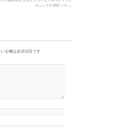
☆平成28年式 ポルシェカイエン GTSティプト
ロニックS 4WD シロ
→
いる欄は必須項目です