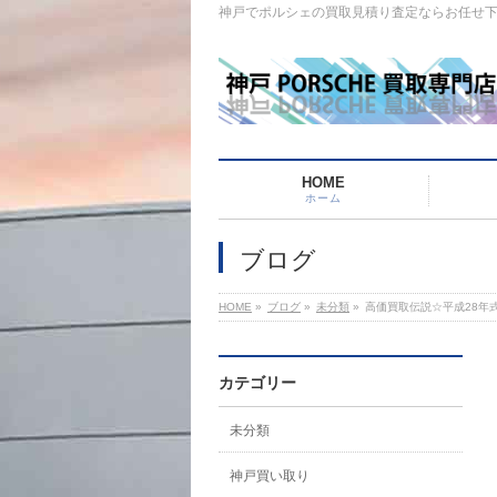
神戸でポルシェの買取見積り査定ならお任せ
HOME
ホーム
ブログ
HOME
»
ブログ
»
未分類
»
高価買取伝説☆平成28年式
カテゴリー
未分類
神戸買い取り