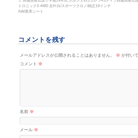
←
高価買取伝説☆平成19年式 ポルシェ911カレラ4Sティプ
高価買取伝説
トロニックS 4WD 左H 白/スポーツクロノ/純正19インチ
AW/黒革シート
コメントを残す
メールアドレスが公開されることはありません。
※
が付いて
コメント
※
名前
※
メール
※