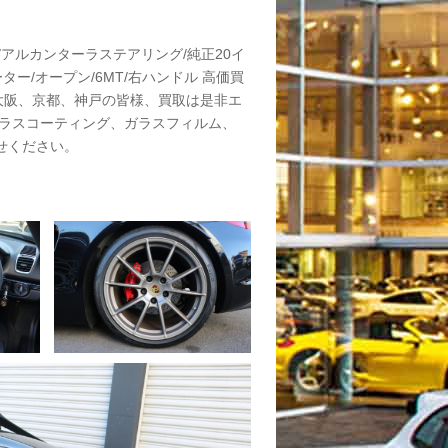
/アルカンターラステアリング/純正20イ
ター/オープン/6MT/右ハンドル 高価買
)! 大阪、京都、神戸の皆様、買取は是非エ
ガラスコーティング、ガラスフィルム、
せください。