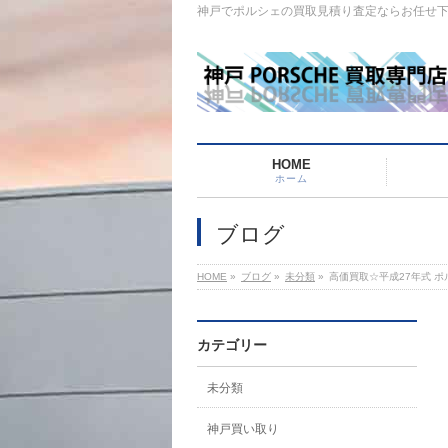
神戸でポルシェの買取見積り査定ならお任せ
HOME
ホーム
ブログ
HOME
»
ブログ
»
未分類
»
高価買取☆平成27年式 ポ
カテゴリー
未分類
神戸買い取り