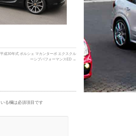
平成30年式 ポルシェ マカンターボ エクスクル
ーシブパフォーマンスED
→
いる欄は必須項目です