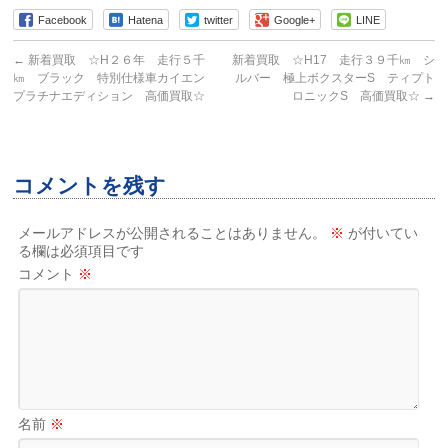
Facebook
Hatena
twitter
Google+
LINE
←
新着買取 ☆H２６年 走行５千
新着買取 ☆H17 走行３９千㎞ シ
㎞ ブラック 特別仕様車カイエン
ルバー 極上ボクスターS ティプト
プラチナエディション 高価買取☆
ロニックS 高価買取☆
→
コメントを残す
メールアドレスが公開されることはありません。
※
が付いてい
る欄は必須項目です
コメント
※
名前
※