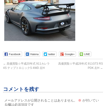
Facebook
Hatena
twitter
Google+
LINE
←
高価買取☆平成20年式 911カレラ
高価買取☆平成28年式 911GT3 RS
4S ティプトロニックS 4WD 左H
PDK 左H
→
コメントを残す
メールアドレスが公開されることはありません。
※
が付いてい
る欄は必須項目です