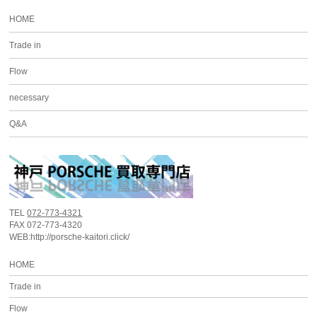
HOME
Trade in
Flow
necessary
Q&A
TEL
072-773-4321
FAX 072-773-4320
WEB:http://porsche-kaitori.click/
HOME
Trade in
Flow