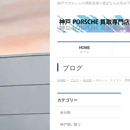
神戸でポルシェの買取見積り査定ならお任せ
HOME
ホーム
ブログ
HOME
»
ブログ
»
未分類
»
ポルシェ ケイマン 買
カテゴリー
未分類
神戸買い取り