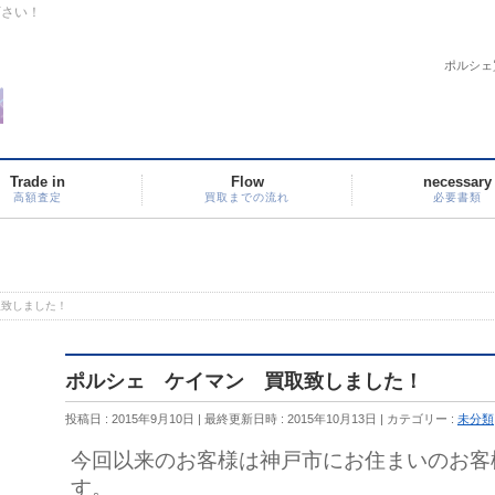
下さい！
ポルシェ
Trade in
Flow
necessary
高額査定
買取までの流れ
必要書類
取致しました！
ポルシェ ケイマン 買取致しました！
投稿日 : 2015年9月10日
最終更新日時 : 2015年10月13日
カテゴリー :
未分類
今回以来のお客様は神戸市にお住まいのお客
す。