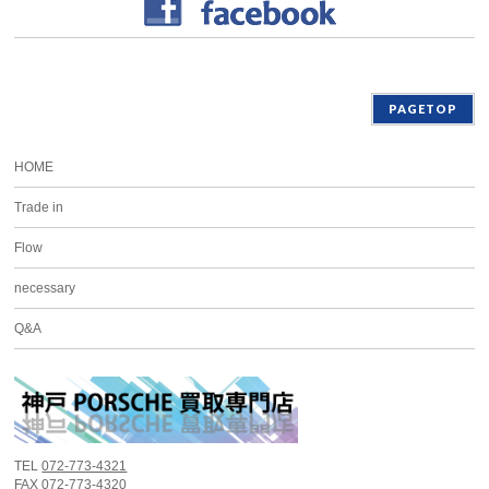
PAGETOP
HOME
Trade in
Flow
necessary
Q&A
TEL
072-773-4321
FAX 072-773-4320