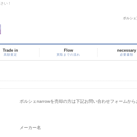
下さい！
ポルシェ
Trade in
Flow
necessary
高額査定
買取までの流れ
必要書類
ポルシェnarrowを売却の方は下記お問い合わせフォームか
メーカー名