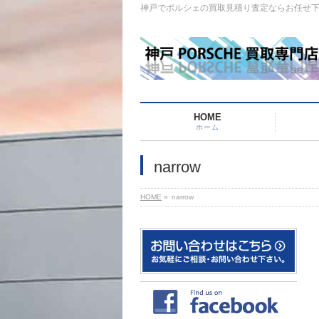
神戸でポルシェの買取見積り査定ならお任せ
HOME
ホーム
narrow
HOME
»
narrow